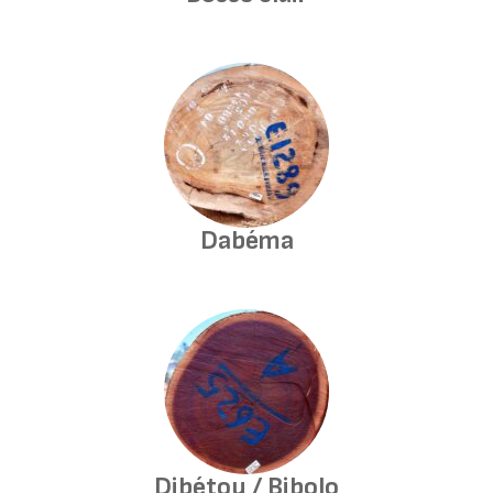
Dabéma
Dibétou / Bibolo