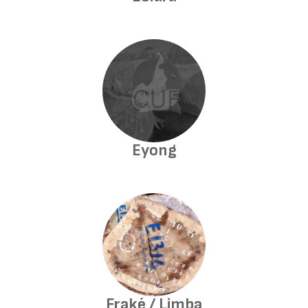
Eyong
Fraké / Limba