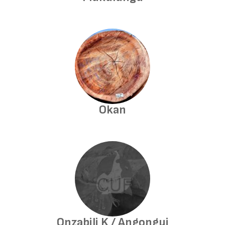
Okan
Onzabili K / Angongui