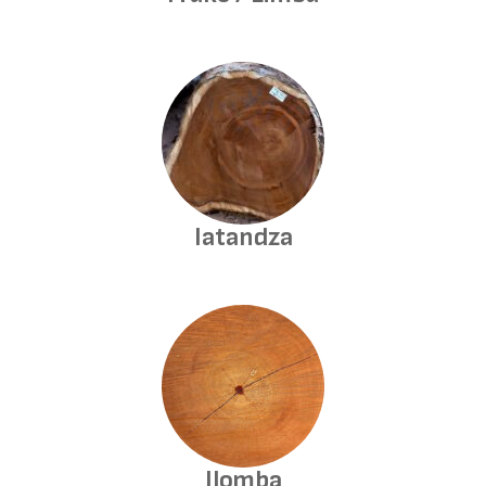
Iatandza
Ilomba