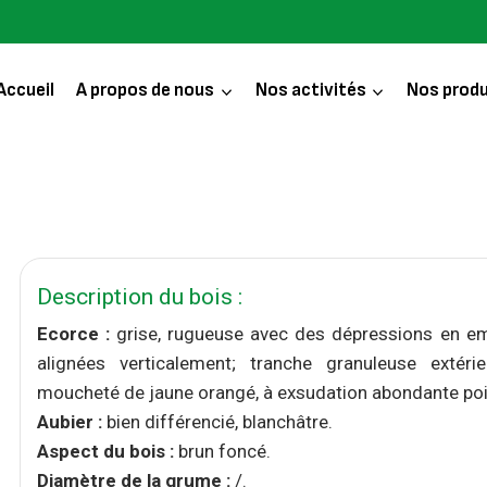
Accueil
A propos de nous
Nos activités
Nos produ
Description du bois :
Ecorce :
grise, rugueuse avec des dépressions en em
alignées verticalement; tranche granuleuse extérie
moucheté de jaune orangé, à exsudation abondante pois
Aubier :
bien différencié, blanchâtre.
Aspect du bois :
brun foncé.
Diamètre de la grume :
/.