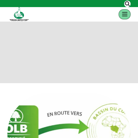
Auteur/autrice :
AdminCUF