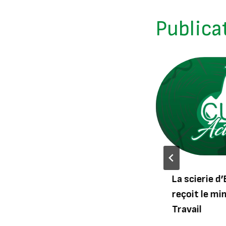
Publica
1er mai 2016: la CUF,
La scierie d
meilleure entreprise de la
reçoit le mi
région du Sud
Travail