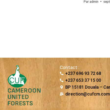
Par
admin
mai 4, 2016
Par
admin
sept
Contact :
+237 696 93 72 68
+237 653 37 15 00
BP 15181 Douala – C
CAMEROON
direction@cufcm.com
UNITED
FORESTS